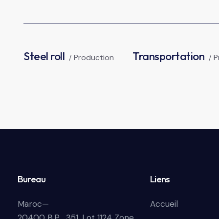
Steel roll
Transportation
Production
P
Bureau
Liens
Maroc—
Accueil
20400 B.P . 351, Lot 1124 Zone