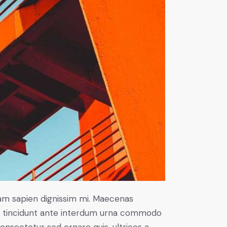
uam sapien dignissim mi. Maecenas
rbi tincidunt ante interdum urna commodo
 consectetur sed ornare quis, ultrices a