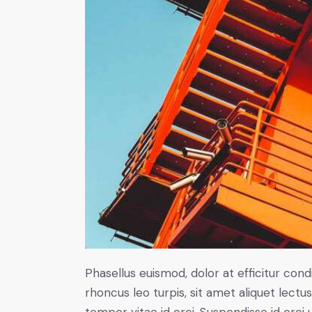
Phasellus euismod, dolor at efficitur co
rhoncus leo turpis, sit amet aliquet le
tempor vitae id orci. Suspendisse id orci u