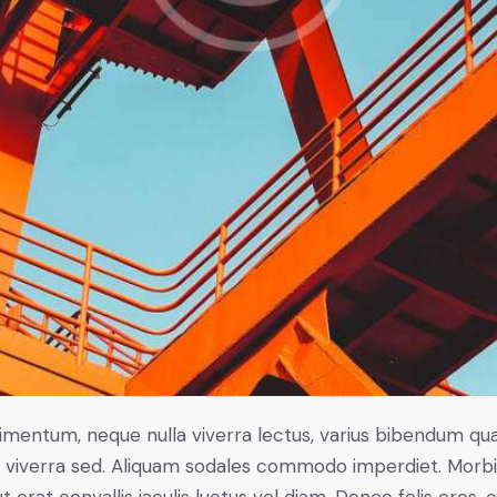
ndimentum, neque nulla viverra lectus, varius bibendum q
ctus viverra sed. Aliquam sodales commodo imperdiet. Mo
t erat convallis iaculis luctus vel diam. Donec felis eros,