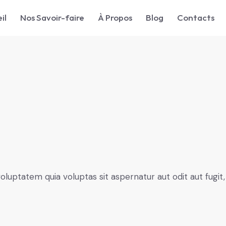
il
Nos Savoir-faire
À Propos
Blog
Contacts
luptatem quia voluptas sit aspernatur aut odit aut fugit,